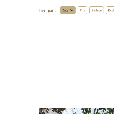
Trier par :
Date
Prix
Surface
Excl