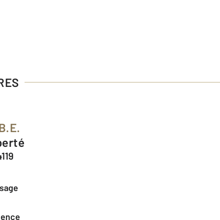
ERES
B.E.
berté
4119
ssage
agence