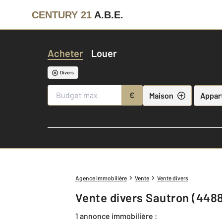
CENTURY 21
A.B.E.
Acheter
Louer
Divers
€
Maison
Appar
Agence immobilière
Vente
Vente divers
Vente divers Sautron (448
1 annonce immobilière :